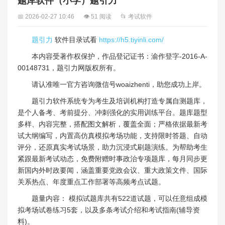
题库软件（小学）题引力
📅 2026-02-27 10:46
👁 51 阅读
📂 考试软件
题引力
软件目录试看
https://h5.tiyinli.com/
本内容受著作权保护，作品登记证书：渝作登字-2016-A-
00148731，题引力网版权所有。
请认准唯一官方咨询微信号woaizhenti，助您成功上岸。
题引力软件系统专为考生及培训机构打造专属自测题库，
是个人备考、考前提分、冲刺强化的实用训练平台。题库题型
多样、内容完整，搭配图文解析，覆盖全面；严格依据最新考
试大纲编写，内置高仿真模拟考场功能，支持限时答题、自动
评分，还原真实考试场景，助力沉浸式刷题演练。为帮助考生
紧跟最新考试动态，免费附赠时事政治专项题库，每月同步更
新国内外时政要闻，涵盖重要党政会议、重大政策文件、国际
关系热点、年度重点工作部署等高频考点试题。
题量内容： 模拟试题库共有522道试题，可以任意组成模
拟考场试卷练习5套，以及多条考试介绍和考试指南(辅导资
料)。