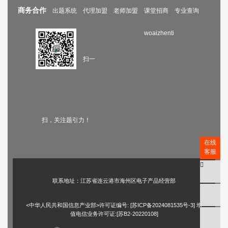
商务合作
出题系统
代理加盟
老师加盟
课堂招商
专业查询
woaizhenti
扫一
扫，关注题引力！
在线
客服
联系地址：江苏省连云港市海州区电子产品经营部
<中华人民共和国信息产业部>许可证编号: [
苏ICP备2024081535号-3
] 增
值电信业务许可证:[苏B2-20220108]