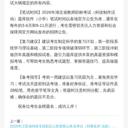
试大纲规定的所有内容。
【笔试时间】2026年湖北省教师职称考试（科技制作活
动）题库软件（小学）笔试时间以各地官方公告为准，通常在
每年的3-6月和9-11月进行，考生需密切关注人力资源和社会
保障局官方网站发布的招聘公告。
【复习建议】建议考生制定科学的复习计划，第一阶段系
统学习理论基础，第二阶段专项突破薄弱环节，第三阶段冲刺
做历年真题和模拟试卷。题引力题库提供丰富的真题资源和模
拟考场，可帮助考生熟悉考试题型、掌握答题技巧、提高做题
速度。
【备考指导】考前一周建议以复习巩固为主，避免突击学
习；考试当天提前到达考场，准备好身份证、准考证等证件及
2B铅笔、黑色签字笔等文具；答题时注意时间分配，先易后
难，确保会的题目不丢分。
祝各位考生金榜题名，成功上岸！
上一篇：
2026年江苏省特殊专技职位人民警察公务员考试（刑事技术·法医）在线题库题引力