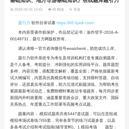
基础知识、地方导游基础知识）在线题库题引力
📅 2026-03-31 13:42
👁 46 阅读
📂 导游
题引力
软件目录试看
https://h5.tiyinli.com/
本内容受著作权保护，作品登记证书：渝作登字-2016-A-
00148731，题引力网版权所有。
请认准唯一官方咨询微信号woaizhenti，助您成功上岸。
题引力软件系统专为考生及培训机构打造专属自测题库，
是个人备考、考前提分、冲刺强化的实用训练平台。题库题型
多样、内容完整，搭配图文解析，覆盖全面；严格依据最新考
试大纲编写，内置高仿真模拟考场功能，支持限时答题、自动
评分，还原真实考试场景，助力沉浸式刷题演练。为帮助考生
紧跟最新考试动态，免费附赠时事政治专项题库，每月同步更
新国内外时政要闻，涵盖重要党政会议、重大政策文件、国际
关系热点、年度重点工作部署等高频考点试题。
题量内容： 模拟试题库共有5447道试题，可以任意组成
模拟考场试卷练习55套，另有各章节的练习试题多套，以及
多条考试介绍和考试指南(辅导资料)。1.模拟考场 题型：